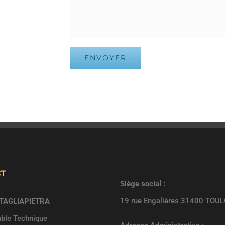
CT
Siège social :
19 rue Engalières 31400 TOU
 TAGLIAPIETRA
ble Technique