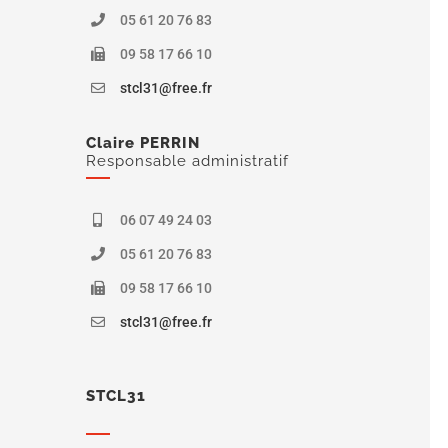
05 61 20 76 83
09 58 17 66 10
stcl31@free.fr
Claire PERRIN
Responsable administratif
06 07 49 24 03
05 61 20 76 83
09 58 17 66 10
stcl31@free.fr
STCL31