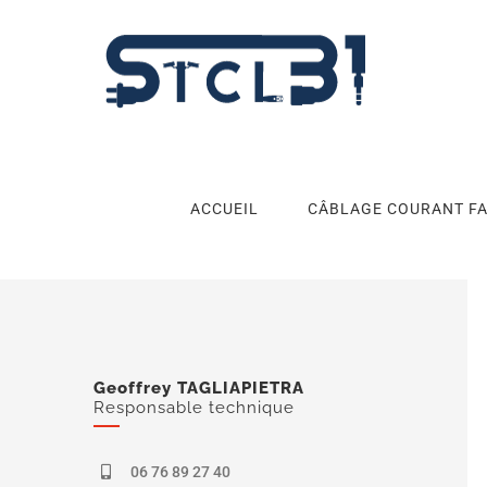
Skip
to
content
ACCUEIL
CÂBLAGE COURANT FA
Geoffrey TAGLIAPIETRA
Responsable technique
06 76 89 27 40